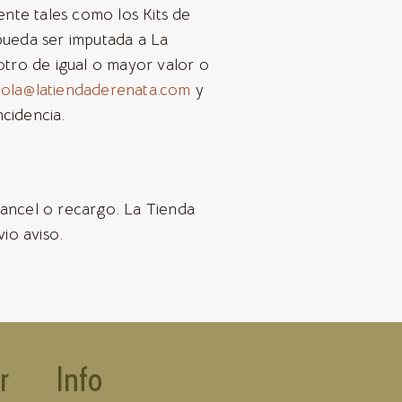
nte tales como los Kits de
 pueda ser imputada a La
tro de igual o mayor valor o
ola@latiendaderenata.com
y
cidencia.
rancel o recargo. La Tienda
io aviso.
r
Info