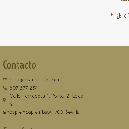
¿El c
Contacto
hola@arianarock.com
607 377 254
Calle Terracota 1. Portal 2. Local
4.
&nbsp &nbsp &nbsp41703 Sevilla