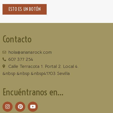
ESTO ES UN BOTÓN
Contacto
hola@arianarock.com
607 377 254
Calle Terracota 1. Portal 2. Local 4.
&nbsp &nbsp &nbsp41703 Sevilla
Encuéntranos en...