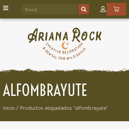
ALFOMBRAYUTE
Inicio
/ Productos etiquetados “alfombrayute”