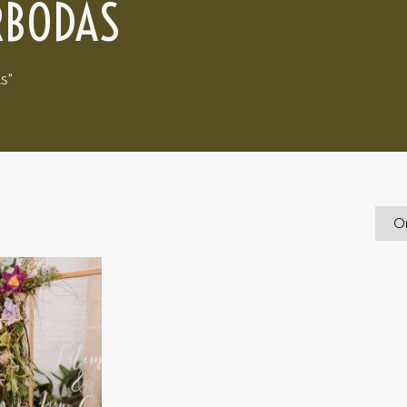
RBODAS
s”