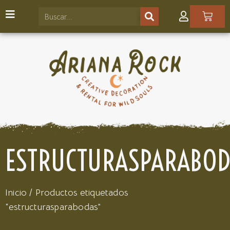
ESTRUCTURASPARABO
Inicio
/ Productos etiquetados
“estructurasparabodas”