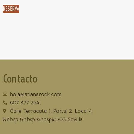
RESERVA
Contacto
hola@arianarock.com
607 377 254
Calle Terracota 1. Portal 2. Local 4.
&nbsp &nbsp &nbsp41703 Sevilla