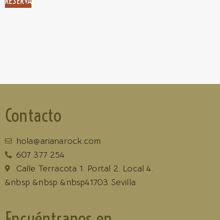
RESERVA
Contacto
hola@arianarock.com
607 377 254
Calle Terracota 1. Portal 2. Local 4.
&nbsp &nbsp &nbsp41703 Sevilla
Encuéntranos en...