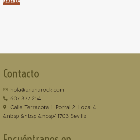
RESERVA
Contacto
hola@arianarock.com
607 377 254
Calle Terracota 1. Portal 2. Local 4.
&nbsp &nbsp &nbsp41703 Sevilla
Encuéntranos en...