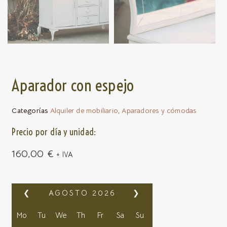
Aparador con espejo
Categorías
Alquiler de mobiliario
,
Aparadores y cómodas
Precio por día y unidad:
160,00
€
+ IVA
❮
AGOSTO
2026
❯
Mo
Tu
We
Th
Fr
Sa
Su