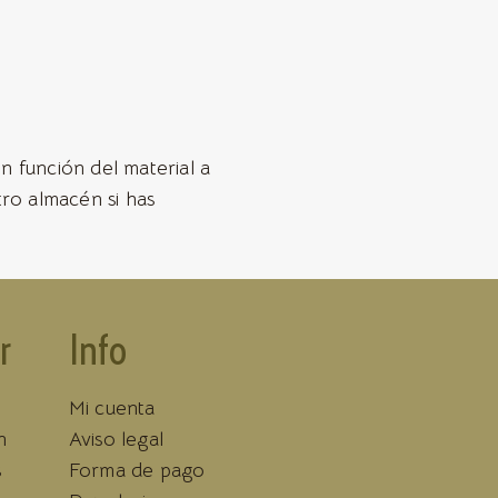
n función del material a
tro almacén si has
r
Info
Mi cuenta
n
Aviso legal
s
Forma de pago