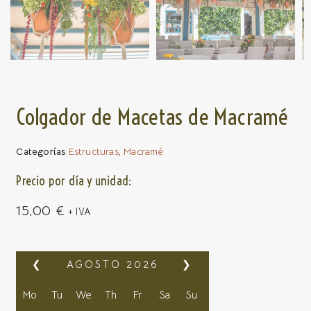
Colgador de Macetas de Macramé
Categorías
Estructuras
,
Macramé
Precio por día y unidad:
15,00
€
+ IVA
❮
AGOSTO
2026
❯
Mo
Tu
We
Th
Fr
Sa
Su