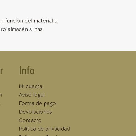
n función del material a
tro almacén si has
r
Info
Mi cuenta
n
Aviso legal
s
Forma de pago
Devoluciones
Contacto
Política de privacidad