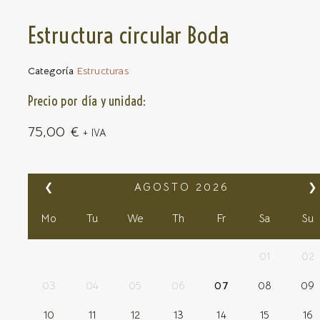
Estructura circular Boda
Categoría
Estructuras
Precio por día y unidad:
75,00
€
+ IVA
❮
AGOSTO
2026
❯
Mo
Tu
We
Th
Fr
Sa
Su
01
02
03
04
05
06
07
08
09
10
11
12
13
14
15
16