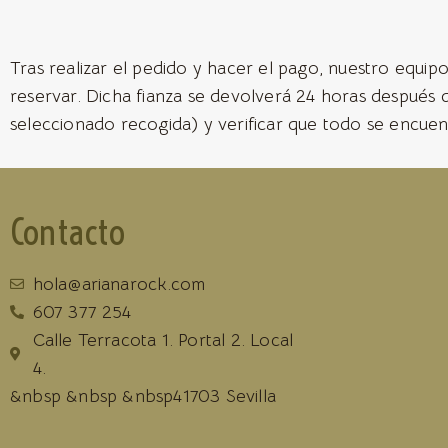
Tras realizar el pedido y hacer el pago, nuestro equipo
reservar. Dicha fianza se devolverá 24 horas después 
seleccionado recogida) y verificar que todo se encuen
Contacto
hola@arianarock.com
607 377 254
Calle Terracota 1. Portal 2. Local
4.
&nbsp &nbsp &nbsp41703 Sevilla