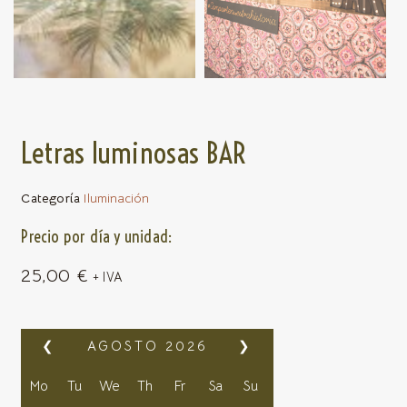
Letras luminosas BAR
Categoría
Iluminación
Precio por día y unidad:
25,00
€
+ IVA
❮
AGOSTO
2026
❯
Mo
Tu
We
Th
Fr
Sa
Su