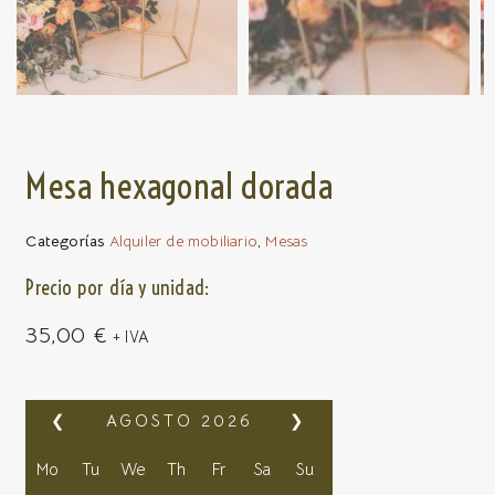
Mesa hexagonal dorada
Categorías
Alquiler de mobiliario
,
Mesas
Precio por día y unidad:
35,00
€
+ IVA
❮
AGOSTO
2026
❯
Mo
Tu
We
Th
Fr
Sa
Su