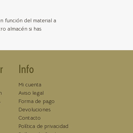
n función del material a
tro almacén si has
r
Info
Mi cuenta
n
Aviso legal
s
Forma de pago
Devoluciones
Contacto
Política de privacidad