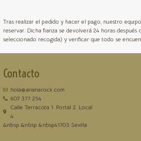
Tras realizar el pedido y hacer el pago, nuestro equipo
reservar. Dicha fianza se devolverá 24 horas después 
seleccionado recogida) y verificar que todo se encuen
Contacto
hola@arianarock.com
607 377 254
Calle Terracota 1. Portal 2. Local
4.
&nbsp &nbsp &nbsp41703 Sevilla