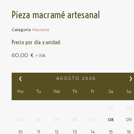
Pieza macramé artesanal
Categoría
Macramé
Precio por día y unidad:
60,00
€
+ IVA
❮
AGOSTO
2026
❯
Mo
Tu
We
Th
Fr
Sa
Su
01
02
03
04
05
06
07
08
09
10
11
12
13
14
15
16