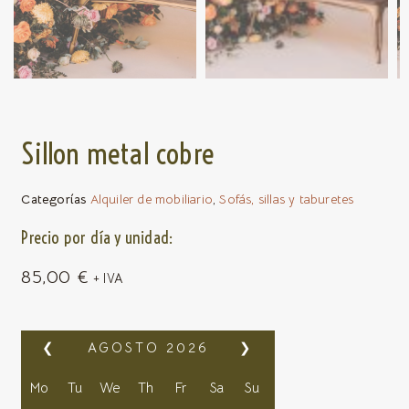
Sillon metal cobre
Categorías
Alquiler de mobiliario
,
Sofás, sillas y taburetes
Precio por día y unidad:
85,00
€
+ IVA
❮
AGOSTO
2026
❯
Mo
Tu
We
Th
Fr
Sa
Su