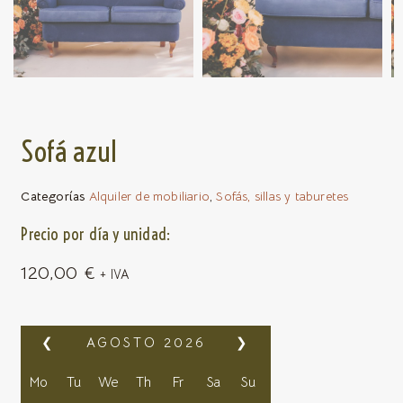
Sofá azul
Categorías
Alquiler de mobiliario
,
Sofás, sillas y taburetes
Precio por día y unidad:
120,00
€
+ IVA
❮
AGOSTO
2026
❯
Mo
Tu
We
Th
Fr
Sa
Su