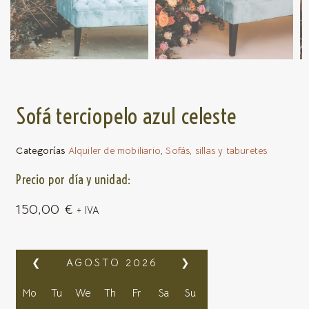
Sofá terciopelo azul celeste
Categorías
Alquiler de mobiliario
,
Sofás, sillas y taburetes
Precio por día y unidad:
150,00
€
+ IVA
❮
AGOSTO
2026
❯
Mo
Tu
We
Th
Fr
Sa
Su