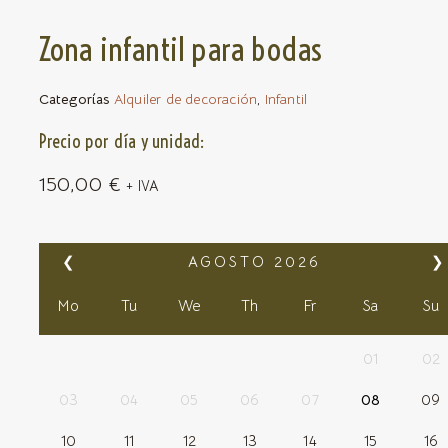
Zona infantil para bodas
Categorías
Alquiler de decoración
,
Infantil
Precio por día y unidad:
150,00
€
+ IVA
❮
AGOSTO
2026
❯
Mo
Tu
We
Th
Fr
Sa
Su
01
02
03
04
05
06
07
08
09
10
11
12
13
14
15
16