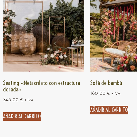
Seating «Metacrilato con estructura
Sofá de bambú
dorada»
160,00
€
+ IVA
345,00
€
+ IVA
AÑADIR AL CARRITO
AÑADIR AL CARRITO