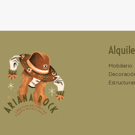
Alquile
Mobiliario
Decoració
Estructura