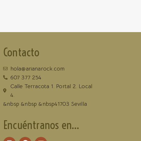
Contacto
hola@arianarock.com
607 377 254
Calle Terracota 1. Portal 2. Local
4.
&nbsp &nbsp &nbsp41703 Sevilla
Encuéntranos en...