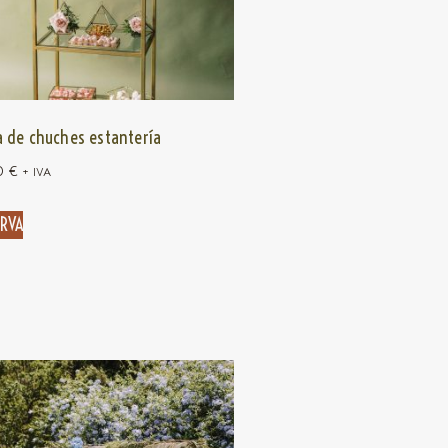
 de chuches estantería
0
€
+ IVA
ERVA