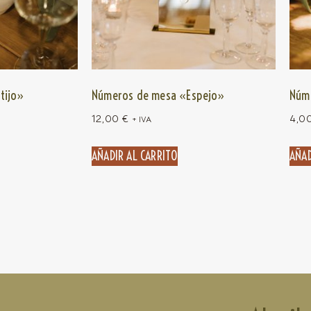
tijo»
Números de mesa «Espejo»
Núm
12,00
€
4,0
+ IVA
AÑADIR AL CARRITO
AÑAD