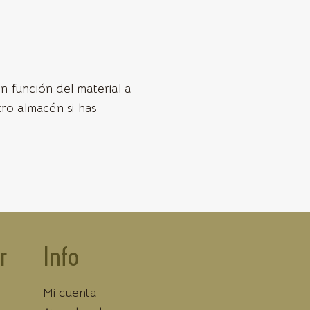
n función del material a
tro almacén si has
r
Info
Mi cuenta