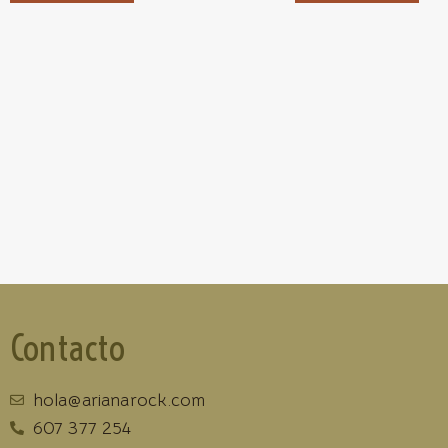
Contacto
hola@arianarock.com
607 377 254