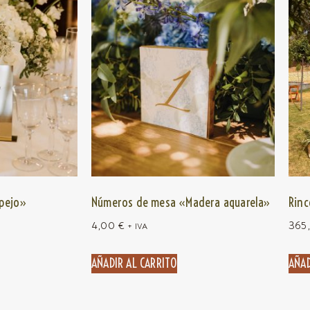
pejo»
Números de mesa «Madera aquarela»
Rinc
4,00
€
365
+ IVA
AÑADIR AL CARRITO
AÑAD