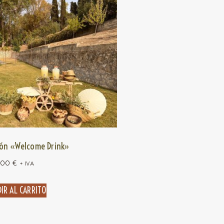
ón «Welcome Drink»
,00
€
+ IVA
IR AL CARRITO