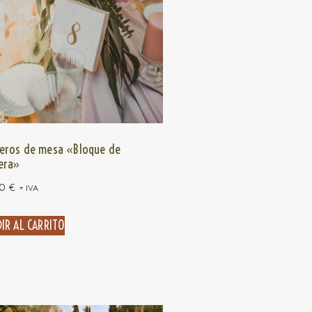
eros de mesa «Bloque de
era»
00
€
+ IVA
IR AL CARRITO