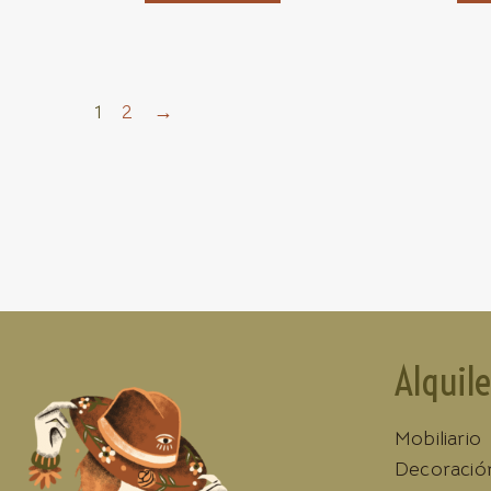
1
2
→
Alquile
Mobiliario
Decoració