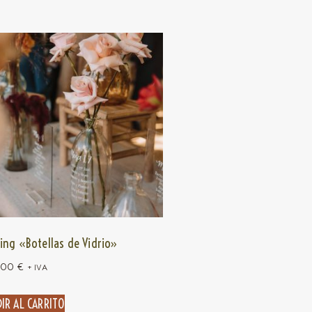
ing «Botellas de Vidrio»
,00
€
+ IVA
IR AL CARRITO