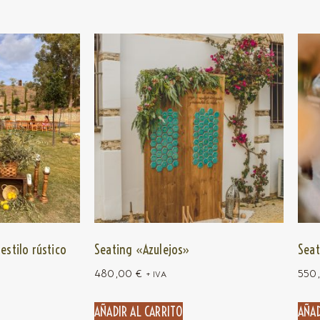
estilo rústico
Seating «Azulejos»
Seat
480,00
€
550
+ IVA
AÑADIR AL CARRITO
AÑAD