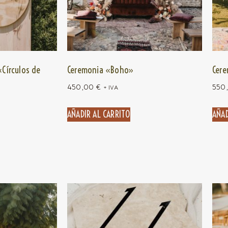
«Círculos de
Ceremonia «Boho»
Cere
450,00
€
550
+ IVA
AÑADIR AL CARRITO
AÑAD