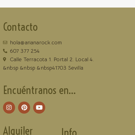
Contacto
hola@arianarock.com
607 377 254
Calle Terracota 1. Portal 2. Local 4.
&nbsp &nbsp &nbsp41703 Sevilla
Encuéntranos en...
Alquiler
Info