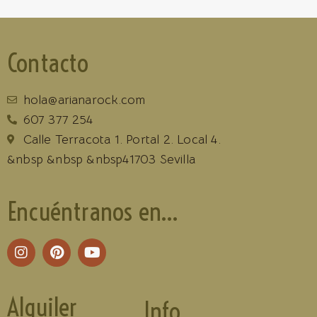
Contacto
hola@arianarock.com
607 377 254
Calle Terracota 1. Portal 2. Local 4.
&nbsp &nbsp &nbsp41703 Sevilla
Encuéntranos en...
Alquiler
Info